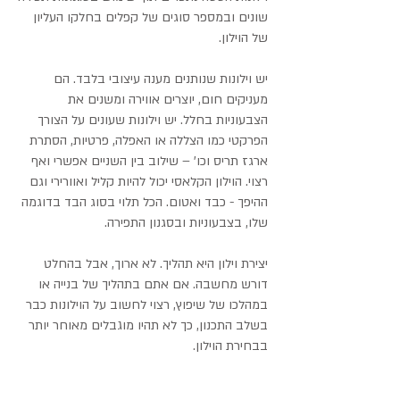
שונים ובמספר סוגים של קפלים בחלקו העליון
של הוילון.
יש וילונות שנותנים מענה עיצובי בלבד. הם
מעניקים חום, יוצרים אווירה ומשנים את
הצבעוניות בחלל. יש וילונות שעונים על הצורך
הפרקטי כמו הצללה או האפלה, פרטיות, הסתרת
ארגז תריס וכו' – שילוב בין השניים אפשרי ואף
רצוי. הוילון הקלאסי יכול להיות קליל ואוורירי וגם
ההיפך - כבד ואטום. הכל תלוי בסוג הבד בדוגמה
שלו, בצבעוניות ובסגנון התפירה.
יצירת וילון היא תהליך. לא ארוך, אבל בהחלט
דורש מחשבה. אם אתם בתהליך של בנייה או
במהלכו של שיפוץ, רצוי לחשוב על הוילונות כבר
בשלב התכנון, כך לא תהיו מוגבלים מאוחר יותר
בבחירת הוילון.
כל הוילונות בסטודיו נתפרים בהתאמה אישית לפי